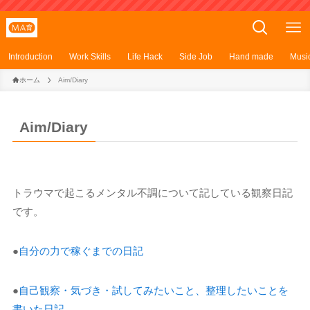
Introduction
Work Skills
Life Hack
Side Job
Hand made
Musi
ホーム
Aim/Diary
Aim/Diary
トラウマで起こるメンタル不調について記している観察日記
です。
●
自分の力で稼ぐまでの日記
●
自己観察・気づき・試してみたいこと、整理したいことを
書いた日記